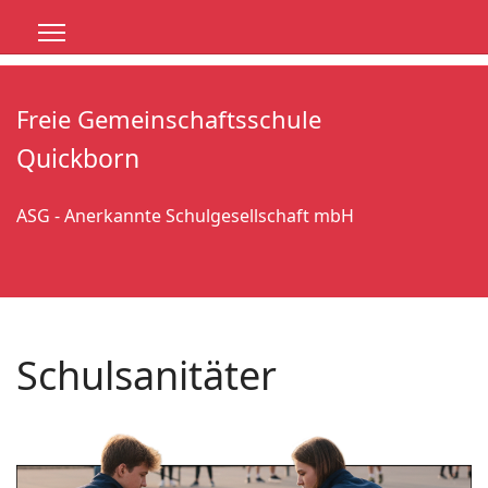
Freie Gemeinschaftsschule
Quickborn
ASG - Anerkannte Schulgesellschaft mbH
Schulsanitäter